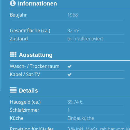
Informationen
Baujahr
1968
Gesamtfläche (ca.)
32 m²
Zustand
teil / vollrenoviert
Ausstattung
Wasch- / Trockenraum
Kabel / Sat-TV
Details
Hausgeld (ca.)
89,74 €
Schlafzimmer
1
Küche
Einbauküche
Provision für Käufer
3 % inkl. MwSt. zahlbar vom K