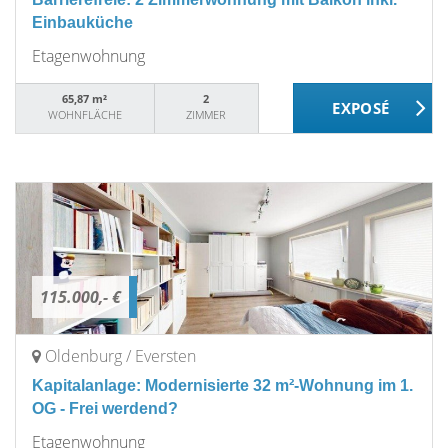
Einbauküche
Etagenwohnung
65,87 m²
2
WOHNFLÄCHE
ZIMMER
115.000,- €
Oldenburg / Eversten
Kapitalanlage: Modernisierte 32 m²-Wohnung im 1.
OG - Frei werdend?
Etagenwohnung