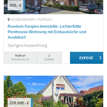
950,- €
Großenkneten / Ahlhorn
Rundum-Sorglos-Immobilie: Lichterfüllte
Penthouse-Wohnung mit Einbauküche und
Ausblick!!
Dachgeschosswohnung
74,09 m²
2
WOHNFLÄCHE
ZIMMER
259.000,- €