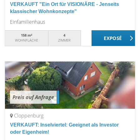
VERKAUFT "Ein Ort für VISIONÄRE - Jenseits
klassischer Wohnkonzepte"
Einfamilienhaus
158 m²
4
WOHNFLÄCHE
ZIMMER
Preis auf Anfrage
Cloppenburg
VERKAUFT: Inselviertel: Geeignet als Investor
oder Eigenheim!