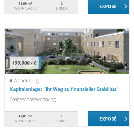
74,09 m²
2
WOHNFLÄCHE
ZIMMER
196.000,- €
Wendeburg
Kapitalanlage: "Ihr Weg zu finanzieller Stabilität"
Erdgeschosswohnung
47,81 m²
1
WOHNFLÄCHE
ZIMMER