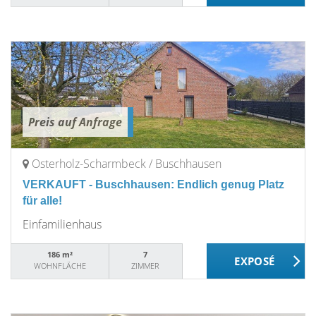
Preis auf Anfrage
Osterholz-Scharmbeck / Buschhausen
VERKAUFT - Buschhausen: Endlich genug Platz
für alle!
Einfamilienhaus
186 m²
7
WOHNFLÄCHE
ZIMMER