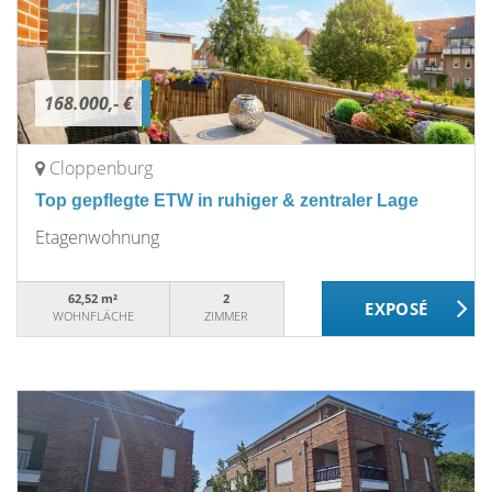
168.000,- €
Cloppenburg
Top gepflegte ETW in ruhiger & zentraler Lage
Etagenwohnung
62,52 m²
2
WOHNFLÄCHE
ZIMMER