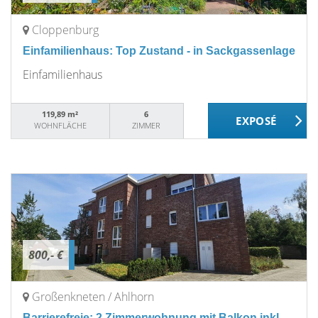
Cloppenburg
Einfamilienhaus: Top Zustand - in Sackgassenlage
Einfamilienhaus
119,89 m²
6
WOHNFLÄCHE
ZIMMER
800,- €
Großenkneten / Ahlhorn
Barrierefreie: 2 Zimmerwohnung mit Balkon inkl.