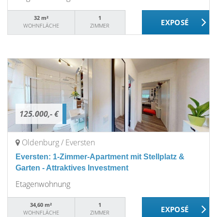
32 m²
1
WOHNFLÄCHE
ZIMMER
125.000,- €
Oldenburg / Eversten
Eversten: 1-Zimmer-Apartment mit Stellplatz &
Garten - Attraktives Investment
Etagenwohnung
34,60 m²
1
WOHNFLÄCHE
ZIMMER