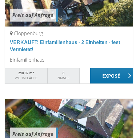
Preis auf Anfrage
Cloppenburg
VERKAUFT: Einfamilienhaus - 2 Einheiten - fest
Vermietet!
Einfamilienhaus
210,02 m²
8
WOHNFLÄCHE
ZIMMER
Preis auf Anfrage